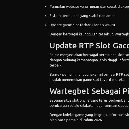
Informasi RTP slot terbaru yang diperbarui seti
Tampilan website yang ringan dan cepat diakse
Sistem permainan yang stabil dan aman
Update game slot terbaru setiap waktu
Dengan berbagai keunggulan tersebut, Wartegbet
Update RTP Slot Gacor
Selain menyediakan berbagai permainan slot p
dengan peluang kemenangan lebih tinggi. Infor
terbaik.
Banyak pemain menggunakan informasi RTP seba
mudah menemukan game slot favorit mereka.
Wartegbet Sebagai Pi
Sebagai situs slot online yang terus berkemba
pembaruan selalu dilakukan agar pemain dapat
Dengan koleksi game yang lengkap, informasi slo
oleh para pemain di tahun 2026.