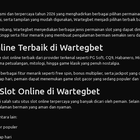
esmi dan terpercaya tahun 2026 yang menghadirkan berbagai pilihan permainan
i, serta tampilan yang mudah digunakan, Wartegbet menjadi pilihan terbaik bag
mbang, Wartegbet menyediakan berbagai jenis permainan slot yang dapat dima
 tinggi serta fitur menarik yang membuat pengalaman bermain semakin seru d
line Terbaik di Wartegbet
ot online terbaik dari provider terkenal seperti PG Soft, CQ9, Habanero, Micr
ma petualangan, mitologi, hingga game klasik yang penuh nostalgia.
 berbagai fitur menarik seperti free spin, bonus multiplier, serta jackpot y
tiap hari, pemain dapat menemukan game slot gacor yang sedang populer dan
Slot Online di Wartegbet
lah satu situs slot online terpercaya yang banyak dicari oleh pemain. Selai
ngalaman bermain yang aman dan nyaman.
tara lain:
er populer