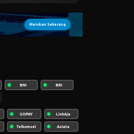
0
0.38
0.00
-0.62
Mainkan Sekarang
BNI
BRI
GOPAY
LinkAja
Telkomsel
Axiata