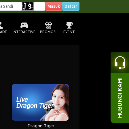
TANG DI WARTEGBET | DOWNLOAD APLIKASI SLOT GACOR DAPATKAN FREECHIPS 10.0
Masuk
Daftar
ADE
INTERACTIVE
PROMOSI
EVENT
Dragon Tiger