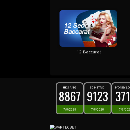
12 Baccarat
HK SIANG
SG METRO
SYDNEY L
8867
9123
37
7/8/2026
7/8/2026
7/8/20