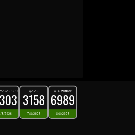
MACAU 1915
QATAR
TOTO WUHAN
303
3158
6989
7/8/2026
7/8/2026
8/8/2026