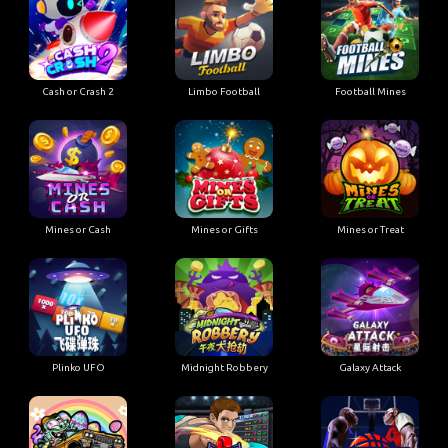
Cash or Crash 2
Limbo Football
Football Mines
Mines or Cash
Mines or Gifts
Mines or Treat
Plinko UFO
Midnight Robbery
Galaxy Attack