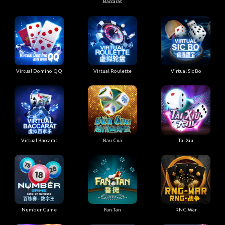
Baccarat
Virtual Domino QQ
Virtual Roulette
Virtual Sic Bo
Virtual Baccarat
Bau Cua
Tai Xiu
Number Game
Fan Tan
RNG War