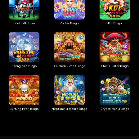
Football Strike
Zodiac Bingo
Koi Bingo
Sheng Xiao Bingo
Caishen Riches Bingo
Chilli Hunter Bingo
Burning Pearl Bingo
Neptune Treasure Bingo
Crypto Mania Bingo