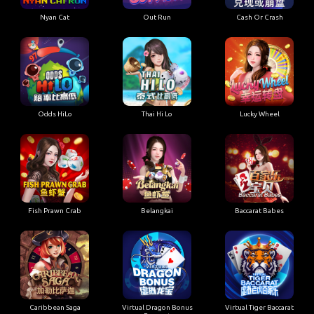
Nyan Cat
Out Run
Cash Or Crash
Odds HiLo
Thai Hi Lo
Lucky Wheel
Fish Prawn Crab
Belangkai
Baccarat Babes
Caribbean Saga
Virtual Dragon Bonus
Virtual Tiger Baccarat