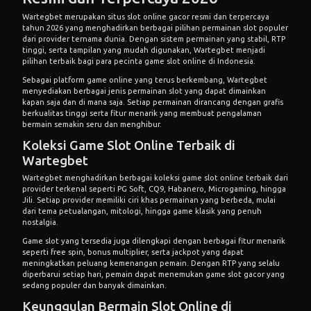
Wartegbet
merupakan situs slot online gacor resmi dan terpercaya
tahun 2026 yang menghadirkan berbagai pilihan permainan slot populer
dari provider ternama dunia. Dengan sistem permainan yang stabil, RTP
tinggi, serta tampilan yang mudah digunakan, Wartegbet menjadi
pilihan terbaik bagi para pecinta game slot online di Indonesia.
Sebagai platform game online yang terus berkembang, Wartegbet
menyediakan berbagai jenis permainan slot yang dapat dimainkan
kapan saja dan di mana saja. Setiap permainan dirancang dengan grafis
berkualitas tinggi serta fitur menarik yang membuat pengalaman
bermain semakin seru dan menghibur.
Koleksi Game Slot Online Terbaik di
Wartegbet
Wartegbet menghadirkan berbagai koleksi game slot online terbaik dari
provider terkenal seperti PG Soft, CQ9, Habanero, Microgaming, hingga
Jili. Setiap provider memiliki ciri khas permainan yang berbeda, mulai
dari tema petualangan, mitologi, hingga game klasik yang penuh
nostalgia.
Game slot yang tersedia juga dilengkapi dengan berbagai fitur menarik
seperti free spin, bonus multiplier, serta jackpot yang dapat
meningkatkan peluang kemenangan pemain. Dengan RTP yang selalu
diperbarui setiap hari, pemain dapat menemukan game slot gacor yang
sedang populer dan banyak dimainkan.
Keunggulan Bermain Slot Online di