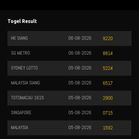
Togel Result
HONGKONG LOTTO
05-08-2026
1739