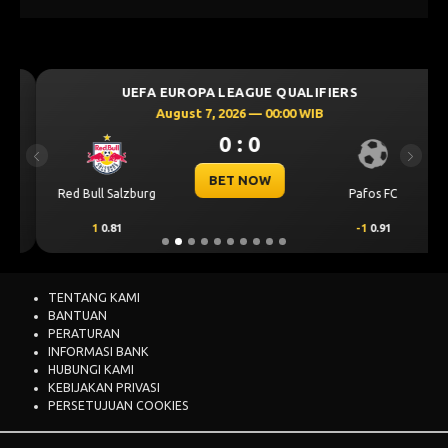
UEFA EUROPA LEAGUE QUALIFIERS
August 7, 2026 — 00:00 WIB
0 : 0
Previous
Next
BET NOW
Red Bull Salzburg
Pafos FC
1
0.81
-1
0.91
TENTANG KAMI
BANTUAN
PERATURAN
INFORMASI BANK
HUBUNGI KAMI
KEBIJAKAN PRIVASI
PERSETUJUAN COOKIES