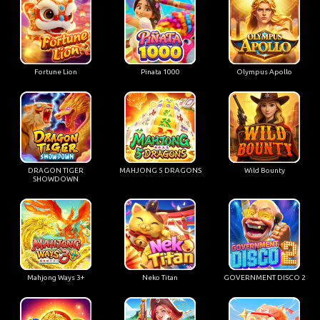
Fortune Lion
Pinata 1000
Olympus Apollo
DRAGON TIGER
MAHJONG 5 DRAGONS
Wild Bounty
SHOWDOWN
Mahjong Ways 3+
Neko Titan
GOVERNMENT DISCO 2