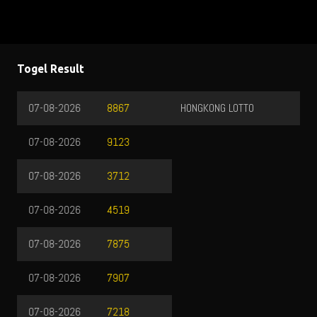
Togel Result
HONGKONG LOTTO
07-08-2026
6011