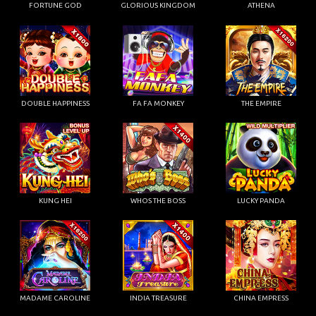
FORTUNE GOD
GLORIOUS KINGDOM
ATHENA
DOUBLE HAPPINESS
FA FA MONKEY
THE EMPIRE
KUNG HEI
WHOS THE BOSS
LUCKY PANDA
MADAME CAROLINE
INDIA TREASURE
CHINA EMPRESS