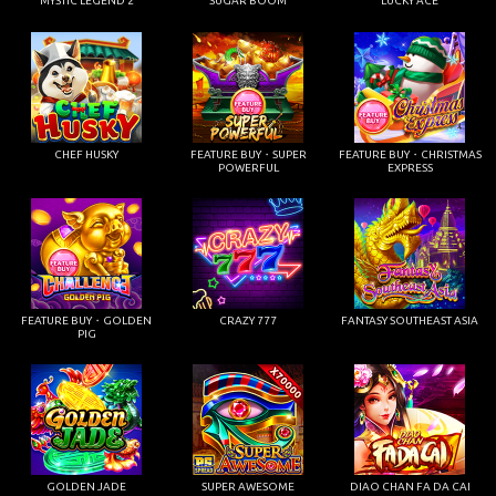
MYSTIC LEGEND 2
SUGAR BOOM
LUCKY ACE
CHEF HUSKY
FEATURE BUY・SUPER
FEATURE BUY・CHRISTMAS
POWERFUL
EXPRESS
FEATURE BUY・GOLDEN
CRAZY 777
FANTASY SOUTHEAST ASIA
PIG
GOLDEN JADE
SUPER AWESOME
DIAO CHAN FA DA CAI