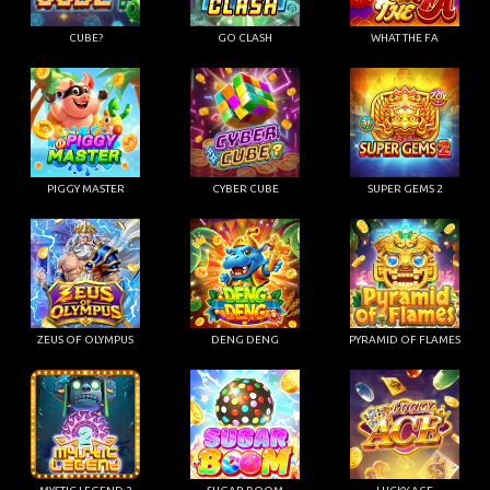
CUBE?
GO CLASH
WHAT THE FA
PIGGY MASTER
CYBER CUBE
SUPER GEMS 2
ZEUS OF OLYMPUS
DENG DENG
PYRAMID OF FLAMES