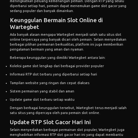
meningkatkan peluang kemenangan pemain. Dengan RTP yang selalu
diperbarui setiap hari, pemain dapat menemukan game slot gacor yang
sedang populer dan banyak dimainkan.
Keunggulan Bermain Slot Online di
Wartegbet
Ada banyak alasan mengapa Wartegbet menjadi salah satu situs slot
online terpercaya yang banyak dicari oleh pemain. Selain menyediakan
berbagai pilihan permainan berkualitas, platform ini juga memberikan
pengalaman bermain yang aman dan nyaman.
Beberapa keunggulan yang dimiliki Wartegbet antara lain:
Koleksi game slot lengkap dari berbagai provider populer
Informasi RTP slot terbaru yang diperbarui setiap hari
Tampilan website yang ringan dan cepat diakses
Sistem permainan yang stabil dan aman
Update game slot terbaru setiap waktu
Dengan berbagai keunggulan tersebut, Wartegbet terus menjadi salah
satu situs yang dipercaya oleh para pemain slot online.
Update RTP Slot Gacor Hari Ini
Selain menyediakan berbagai permainan slot populer, Wartegbet juga
menghadirkan informasi RTP slot gacor hari ini yang dapat membantu