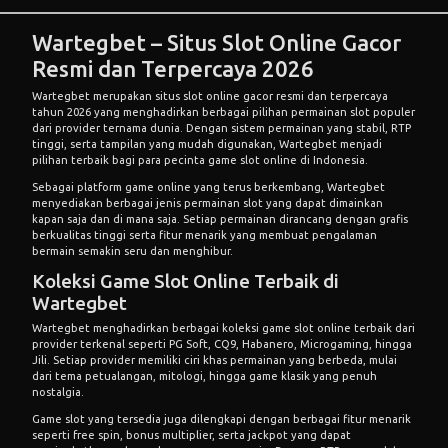
Wartegbet – Situs Slot Online Gacor
Resmi dan Terpercaya 2026
Wartegbet
merupakan situs slot online gacor resmi dan terpercaya
tahun 2026 yang menghadirkan berbagai pilihan permainan slot populer
dari provider ternama dunia. Dengan sistem permainan yang stabil, RTP
tinggi, serta tampilan yang mudah digunakan, Wartegbet menjadi
pilihan terbaik bagi para pecinta game slot online di Indonesia.
Sebagai platform game online yang terus berkembang, Wartegbet
menyediakan berbagai jenis permainan slot yang dapat dimainkan
kapan saja dan di mana saja. Setiap permainan dirancang dengan grafis
berkualitas tinggi serta fitur menarik yang membuat pengalaman
bermain semakin seru dan menghibur.
Koleksi Game Slot Online Terbaik di
Wartegbet
Wartegbet menghadirkan berbagai koleksi game slot online terbaik dari
provider terkenal seperti PG Soft, CQ9, Habanero, Microgaming, hingga
Jili. Setiap provider memiliki ciri khas permainan yang berbeda, mulai
dari tema petualangan, mitologi, hingga game klasik yang penuh
nostalgia.
Game slot yang tersedia juga dilengkapi dengan berbagai fitur menarik
seperti free spin, bonus multiplier, serta jackpot yang dapat